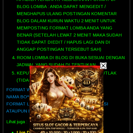
BLOG LOMBA : ANDA DAPAT MENGEDIT /
MENGHAPUS ULANG POSTINGAN KOMENTAR
BLOG DALAM KURUN WAKTU 2 MENIT UNTUK
MEMPOSTING FORMAT LOMBA ANDA YANG
BENAR (SETELAH LEWAT 2 MENIT MAKA SUDAH
TIDAK DAPAT DIEDIT / HAPUS LAGI DAN DI
ANGGAP POSTINGAN TERSEBUT SAH)
ROOM LOMBA DI BLOG DI BUKA SESUAI DENGAN
JADWAL YANG SUDAH DI TENTUKAN
KEPUTUSAN 4DPRIZE GROUP SAH & MUTLAK
(TIDAK BISA DIGANGGU GUGAT)
FORMAT WAJIB LOMBA :
NAMA BO*USER ID*001*002*003
FORMAT LOMBA TIDAK MENGGUNAKAN SPASI
ATAUPUN ENTER
Lihat juga :
Live Draw HK Tercepat