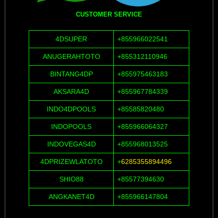
CUSTOMER SERVICE
4DSUPER
+855966022541
ANUGERAHTOTO
+855312110946
BINTANG4DP
+855975463183
AKSARA4D
+855967784339
INDO4DPOOLS
+85585820480
INDOPOOLS
+855966064327
INDOVEGAS4D
+855968013525
4DPRIZEWLATOTO
+
6285355894496
SHIO88
+85577394630
ANGKANET4D
+855966147804