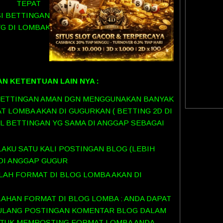
TEPAT
 BETTINGAN Rp 25.000 SETELAH DISKON DI
Juara Togel
G DI LOMBAKAN (4D/3D/2D)
Data Togel
PREDIKSI
SYAIR GU
PAITO WA
N KETENTUAN LAIN NYA :
PAITO WA
BETTINGAN AMAN DGN MENGGUNAKAN BANYAK
T LOMBA AKAN DI GUGURKAN ( BETTING 2D DI
AL BETTINGAN YG SAMA DI ANGGAP SEBAGAI
LAKU SATU KALI POSTINGAN BLOG (LEBIH
 DI ANGGAP GUGUR
LAH FORMAT DI BLOG LOMBA AKAN DI
AHAN FORMAT DI BLOG LOMBA : ANDA DAPAT
 ULANG POSTINGAN KOMENTAR BLOG DALAM
NTUK MEMPOSTING FORMAT LOMBA ANDA