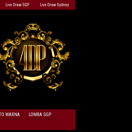
Live Draw SGP
Live Draw Sydney
TO WARNA
LOMBA SGP