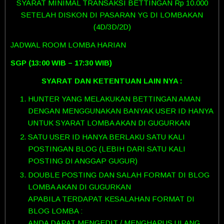
SYARAT MINIMAL TRANSAKSI BETTINGAN Rp 10.000
SETELAH DISKON DI PASARAN YG DI LOMBAKAN
(4D/3D/2D)
JADWAL ROOM LOMBA HARIAN
SGP (13:00 WIB – 17:30 WIB)
SYARAT DAN KETENTUAN LAIN NYA :
HUNTER YANG MELAKUKAN BETTINGAN AMAN
DENGAN MENGGUNAKAN BANYAK USER ID HANYA
UNTUK SYARAT LOMBA AKAN DI GUGURKAN
SATU USER ID HANYA BERLAKU SATU KALI
POSTINGAN BLOG (LEBIH DARI SATU KALI
POSTING DI ANGGAP GUGUR)
DOUBLE POSTING DAN SALAH FORMAT DI BLOG
LOMBA AKAN DI GUGURKAN
APABILA TERDAPAT KESALAHAN FORMAT DI
BLOG LOMBA :
ANDA DAPAT MENGEDIT / MENGHAPUS ULANG