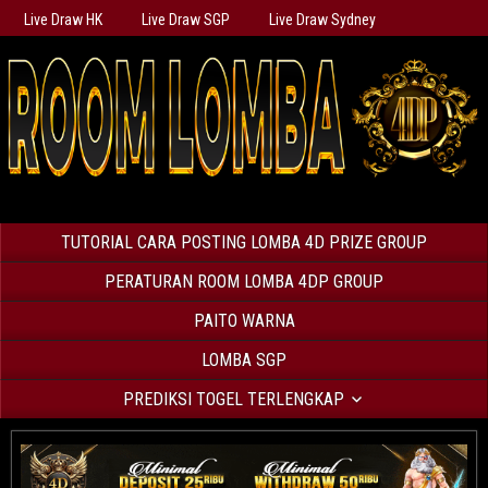
Live Draw HK
Live Draw SGP
Live Draw Sydney
TUTORIAL CARA POSTING LOMBA 4D PRIZE GROUP
PERATURAN ROOM LOMBA 4DP GROUP
PAITO WARNA
LOMBA SGP
PREDIKSI TOGEL TERLENGKAP