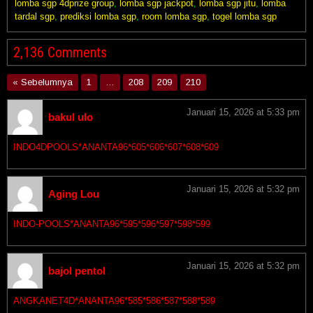
lomba sgp 4dprize group
,
lomba sgp jackpot
,
lomba sgp jitu
,
lomba
tardal sgp
,
prediksi lomba sgp
,
room lomba sgp
,
togel lomba sgp
2,136 Comments
« Sebelumnya
1
…
208
209
210
Januari 15, 2026 at 5:33 pm
bakul ulo
INDO4DPOOLS*ANANTA96*605*606*607*608*609
Januari 15, 2026 at 5:32 pm
Aging Lou
INDO-POOLS*ANANTA96*595*596*597*598*599
Januari 15, 2026 at 5:32 pm
bajol pentol
ANGKANET4D*ANANTA96*585*586*587*588*589